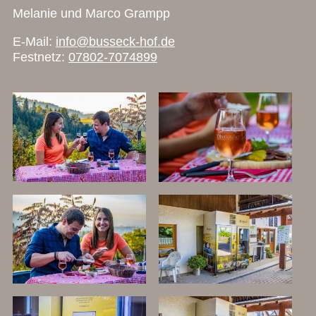
Melanie und Marco Grampp
E-Mail:
info@busseck-hof.de
Festnetz:
07802-7074899